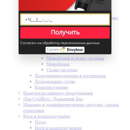
Холодильное оборудование
Назад
Холодильное оборудование
Проточные охладители и промышленные
чиллеры для охлаждения воды
Холодильные шкафы
Получить
Морозильные лари
Холодильные витрины
Согласен на обработку персональных данных
Моноблоки и сплит системы
Сделано в
Назад
Моноблоки и сплит системы
Моноблоки
Сплит системы
Холодильные камеры и кегераторы
Холодильные столы
Комплектующие
Комплекты пивного оборудования
iTap ColdBox / Домашний Бар
Моющие и дезинфицирующие средства, смазки,
герметики
Кеги и комплектующие
Назад
Кеги и комплектующие