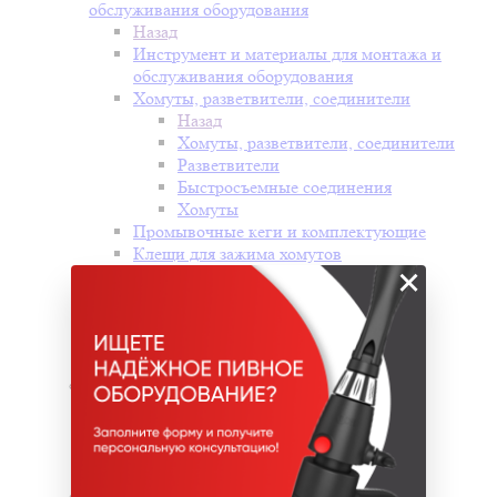
обслуживания оборудования
Назад
Инструмент и материалы для монтажа и
обслуживания оборудования
Хомуты, разветвители, соединители
Назад
Хомуты, разветвители, соединители
Разветвители
Быстросъемные соединения
Хомуты
Промывочные кеги и комплектующие
Клещи для зажима хомутов
×
Резаки для шланга
Щетки для чистки
Изолента
Теплоизоляция
Ключи для монтажа и обслуживания
Пивопровод
Назад
Пивопровод
Шланги
Питоны