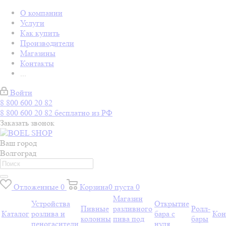
О компании
Услуги
Как купить
Производители
Магазины
Контакты
...
Войти
8 800 600 20 82
8 800 600 20 82
бесплатно из РФ
Заказать звонок
Ваш город
Волгоград
Отложенные
0
Корзина
0
пуста
0
Магазин
Устройства
Открытие
Пивные
разливного
Ролл-
Каталог
розлива и
бара с
Кон
колонны
пива под
бары
пеногасители
нуля