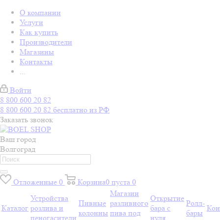
О компании
Услуги
Как купить
Производители
Магазины
Контакты
...
Войти
8 800 600 20 82
8 800 600 20 82
бесплатно из РФ
Заказать звонок
Ваш город
Волгоград
Отложенные
0
Корзина
0
пуста
0
Магазин
Устройства
Открытие
Пивные
разливного
Ролл-
Каталог
розлива и
бара с
Кон
колонны
пива под
бары
пеногасители
нуля