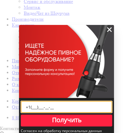
Сервис и обслуживание
Монтаж
ВидеоЧат из Шоурума
Производители
Как купить
×
Назад
Как купить
Условия оплаты
Условия доставки
Гарантия на товар
Пивные колонны
Магазин разливного пива под ключ
Открытие бара с нуля
Ролл-бары
О компании
Контакты
Корзина
0
Отложенные
0
8 800 600 20 82
Получить
Контактная информация
Согласен на обработку персональных данных