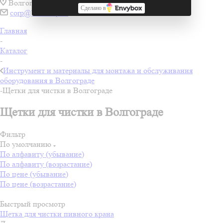
Волгоград
Сделано в
corp@boelshop.ru
Главная
-
Каталог
-
Инструмент и материалы для монтажа и обслуживания
оборудования в Волгограде
-
Щетки для чистки в Волгограде
Щетки для чистки в Волгограде
Фильтр
По умолчанию
По алфавиту (убывание)
По алфавиту (возрастание)
По цене (убывание)
По цене (возрастание)
Быстрый просмотр
Щетка для чистки пивного крана