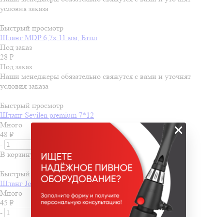
условия заказа
Быстрый просмотр
Шланг MDP 6,7х 11 мм, Бтпл
Под заказ
28
₽
Под заказ
Наши менеджеры обязательно свяжутся с вами и уточнят
условия заказа
Быстрый просмотр
Шланг Sevilen premium 7*12
Много
×
48
₽
-
+
В корзину
Быстрый просмотр
Шланг John Guest 6.7mm x 9.5mm
Много
45
₽
-
+